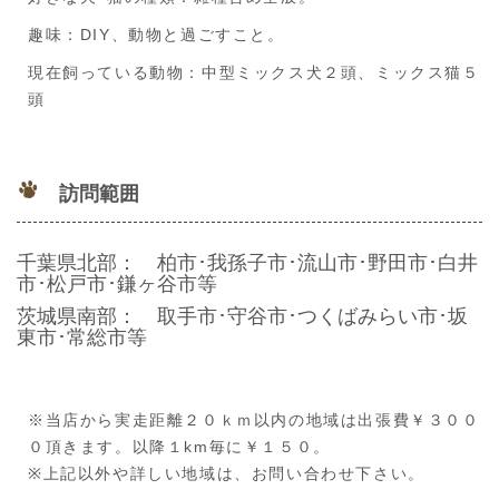
趣味：DIY、動物と過ごすこと。
現在飼っている動物：中型ミックス犬２頭、ミックス猫５
頭
訪問範囲
千葉県北部： 柏市･我孫子市･流山市･野田市･白井
市･松戸市･鎌ヶ谷市等
茨城県南部： 取手市･守谷市･つくばみらい市･坂
東市･常総市等
※当店から実走距離２０ｋｍ以内の地域は出張費￥３００
０頂きます。以降１km毎に￥１５０。
​※上記以外や詳しい地域は、お問い合わせ下さい。